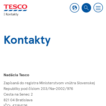
M
S
e
| Kontakty
e
n
a
u
r
c
Kontakty
h
Nadácia Tesco
Zapísaná do registra Ministerstvom vnútra Slovenskej
Republiky pod číslom 203/Na-2002/976
Cesta na Senec 2
821 04 Bratislava
IČO: 42184126