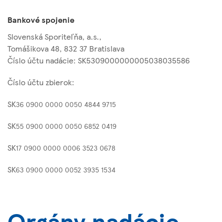
Bankové spojenie
Slovenská Sporiteľňa, a.s.,
Tomášikova 48, 832 37 Bratislava
Číslo účtu nadácie: SK5309000000005038035586
Číslo účtu zbierok:
SK
36 0900 0000 0050 4844 9715
SK
55 0900 0000 0050 6852 0419
SK
17 0900 0000 0006 3523 0678
SK
63 0900 0000 0052 3935 1534
Orgány nadácie