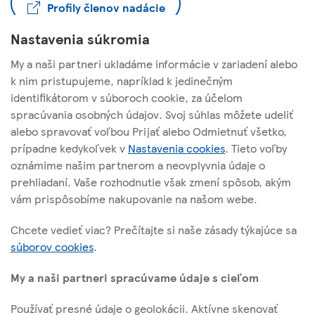
Profily členov nadácie
Nastavenia súkromia
My a naši partneri ukladáme informácie v zariadení alebo
k nim pristupujeme, napríklad k jedinečným
identifikátorom v súboroch cookie, za účelom
TESCO STORES SR, a. s.
spracúvania osobných údajov. Svoj súhlas môžete udeliť
alebo spravovať voľbou Prijať alebo Odmietnuť všetko,
Cesta na Senec 2
prípadne kedykoľvek v
Nastavenia cookies
. Tieto voľby
821 04 Bratislava
oznámime našim partnerom a neovplyvnia údaje o
prehliadaní. Vaše rozhodnutie však zmení spôsob, akým
vám prispôsobíme nakupovanie na našom webe.
O tejto stránke
Chcete vedieť viac? Prečítajte si naše zásady týkajúce sa
súborov cookies
.
Užitočné linky
My a naši partneri spracúvame údaje s cieľom
Používať presné údaje o geolokácii. Aktívne skenovať