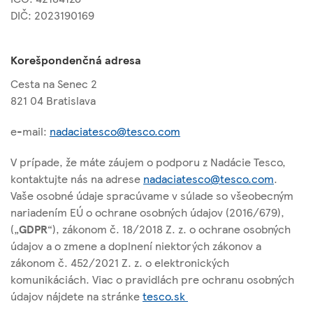
DIČ: 2023190169
Korešpondenčná adresa
Cesta na Senec 2
821 04 Bratislava
e-mail:
nadaciatesco@tesco.com
V prípade, že máte záujem o podporu z Nadácie Tesco,
kontaktujte nás na adrese
nadaciatesco@tesco.com
.
Vaše osobné údaje spracúvame v súlade so všeobecným
nariadením EÚ o ochrane osobných údajov (2016/679),
(„
GDPR
“), zákonom č. 18/2018 Z. z. o ochrane osobných
údajov a o zmene a doplnení niektorých zákonov a
zákonom č. 452/2021 Z. z. o elektronických
komunikáciách. Viac o pravidlách pre ochranu osobných
údajov nájdete na stránke
tesco.sk