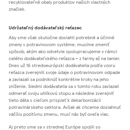
recyklovateľné obaly produktov našich vlastných
značiek.
Udržateľný dodávateľský reťazec
Aby sme však skutočne dosiahli potrebné a účinné
zmeny v potravinovom systéme, musíme zmeniť
spôsob, akým ako odvetvie spolupracujeme v rámci
celého dodávateľského reťazca – z farmy až na tanier.
Dnes už 16 stredoeurópski dodávatelia podľa vzoru
reťazca zverejnili svoje údaje o potravinovom odpade
a zaviazali sa podniknúť konkrétne kroky na jeho
zníženie. Siedmi dodávatelia sa v tomto roku zaviazali
odmerať svoju uhlíkovú stopu a následne zverejniť
tieto dáta s cieľom prispieť k dekarbonizácii
potravinárskeho sektora. Avšak ak chceme dosiahnuť
väčšiu pozitívnu zmenu, musí nás byť oveľa viac.
Aj preto sme sa v strednej Európe spojili so