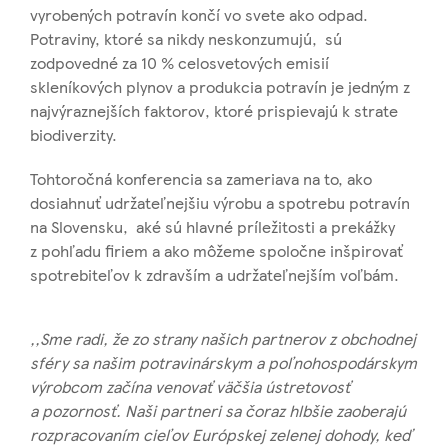
vyrobených potravín končí vo svete ako odpad.
Potraviny, ktoré sa nikdy neskonzumujú, sú
zodpovedné za 10 % celosvetových emisií
skleníkových plynov a produkcia potravín je jedným z
najvýraznejších faktorov, ktoré prispievajú k strate
biodiverzity.
Tohtoročná konferencia sa zameriava na to, ako
dosiahnuť udržateľnejšiu výrobu a spotrebu potravín
na Slovensku, aké sú hlavné príležitosti a prekážky
z pohľadu firiem a ako môžeme spoločne inšpirovať
spotrebiteľov k zdravším a udržateľnejším voľbám.
,,Sme radi, že zo strany našich partnerov z obchodnej
sféry sa našim potravinárskym a poľnohospodárskym
výrobcom začína venovať väčšia ústretovosť
a pozornosť. Naši partneri sa čoraz hlbšie zaoberajú
rozpracovaním cieľov Európskej zelenej dohody, keď