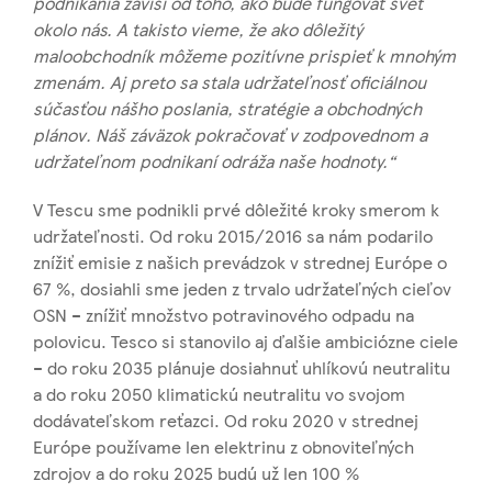
podnikania závisí od toho, ako bude fungovať svet
okolo nás. A takisto vieme, že ako dôležitý
maloobchodník môžeme pozitívne prispieť k mnohým
zmenám. Aj preto sa stala udržateľnosť oficiálnou
súčasťou nášho poslania, stratégie a obchodných
plánov. Náš záväzok pokračovať v zodpovednom a
udržateľnom podnikaní odráža naše hodnoty.“
V Tescu sme podnikli prvé dôležité kroky smerom k
udržateľnosti. Od roku 2015/2016 sa nám podarilo
znížiť emisie z našich prevádzok v strednej Európe o
67 %, dosiahli sme jeden z trvalo udržateľných cieľov
OSN – znížiť množstvo potravinového odpadu na
polovicu. Tesco si stanovilo aj ďalšie ambiciózne ciele
– do roku 2035 plánuje dosiahnuť uhlíkovú neutralitu
a do roku 2050 klimatickú neutralitu vo svojom
dodávateľskom reťazci. Od roku 2020 v strednej
Európe používame len elektrinu z obnoviteľných
zdrojov a do roku 2025 budú už len 100 %