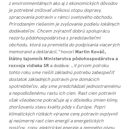
z environmentálnych ako aj z ekonomických dôvodov
je potrebné znižovať uhlíkovú stopu dopravy,
spracovania potravín v rámci svetového obchodu.
Prirodzeným riešením je zvyšovanie podielu lokálnych
dodávateľov. Chcem zvýrazniť dobrú spoluprácu
rezortu pôdohospodárstva s predstaviteľmi
obchodu, ktorá sa premietla do podpísania viacerých
memorand a deklarácií,”
hovorí
Martin Kováč,
štátny tajomník Ministerstva pôdohospodárstva a
rozvoja vidieka SR
a dodáva:
,,V prvom polroku
tohto roku sme riešili základnú potrebu zabezpečiť
dostatok základných potravín pre domácich
spotrebiteľov, aby sme predchádzali jednostrannému
a nepodloženému rastu ich cien. Rast cien potravín
však všeobecne pokračuje aj v dôsledku zmien klímy,
zhoršovaniu stavu kvality pôdy v Európe. Popri
klimatických rizikách výrazne ceny potravín ovplyvnil
aj neúmerný rast cien energií a energetických
nosičov, ropy, elektrickej energie a zemného plynu.