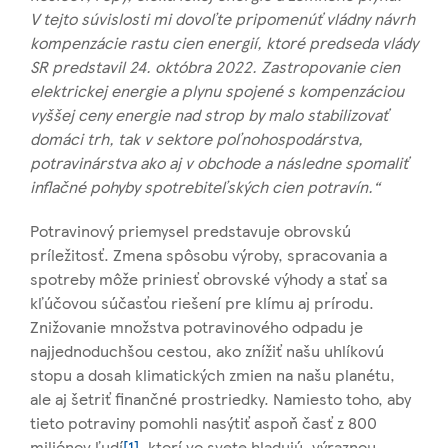
V tejto súvislosti mi dovoľte pripomenúť vládny návrh
kompenzácie rastu cien energií, ktoré predseda vlády
SR predstavil 24. októbra 2022. Zastropovanie cien
elektrickej energie a plynu spojené s kompenzáciou
vyššej ceny energie nad strop by malo stabilizovať
domáci trh, tak v sektore poľnohospodárstva,
potravinárstva ako aj v obchode a následne spomaliť
inflačné pohyby spotrebiteľských cien potravín.“
Potravinový priemysel predstavuje obrovskú
príležitosť. Zmena spôsobu výroby, spracovania a
spotreby môže priniesť obrovské výhody a stať sa
kľúčovou súčasťou riešení pre klímu aj prírodu.
Znižovanie množstva potravinového odpadu je
najjednoduchšou cestou, ako znížiť našu uhlíkovú
stopu a dosah klimatických zmien na našu planétu,
ale aj šetriť finančné prostriedky. Namiesto toho, aby
tieto potraviny pomohli nasýtiť aspoň časť z 800
miliónov ľudí
[1]
, ktorí vo svete hladujú, výraznou