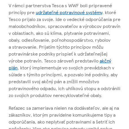
V rámci partnerstva Tesca s WWF boli pripravené
princípy pre
udržateľné potravinové systémy
, ktoré
Tesco prijalo za svoje. Ide o vedecké odporúčania pre
maloobchodníkov, spracovateľov a výrobcov potravín
v oblastiach, ako sú klíma, plytvanie potravinami,
obaly, odlesňovanie, poľnohospodárstvo, rybolov
a stravovanie. Prijatím týchto princípov môžu
potravinárske podniky prispieť k udržateľnejšej
výrobe potravín. Tesco zároveň predstavilo
akčný
plán
, ktorý implementuje vo svojich prevádzkach v
súlade s týmito princípmi, a pozvalo iné podniky, aby
predstavili svoj akčný pán a znížili množstvo
potravinového odpadu, ich uhlíkovú stopu a odstránili
zo svojich produktov nerecyklovateľné obaly.
Reťazec sa zameriava nielen na dodávateľov, ale aj na
zákazníkov, ktorým pravidelne komunikujeme tipy a
odporúčania, ako neplytvať potravinami a šetriť ich
peňaženky. Viac ako polovica odpadu vzniká práve