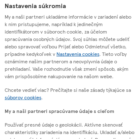
Nastavenia súkromia
My a naši partneri ukladáme informácie v zariadení alebo
k nim pristupujeme, napríklad k jedinečným
identifikátorom v súboroch cookie, za účelom
spracúvania osobných údajov. Svoj súhlas môžete udeliť
TESCO STORES SR, a. s.
alebo spravovať voľbou Prijať alebo Odmietnuť všetko,
Cesta na Senec 2
prípadne kedykoľvek v
Nastavenia cookies
. Tieto voľby
821 04 Bratislava
oznámime našim partnerom a neovplyvnia údaje o
prehliadaní. Vaše rozhodnutie však zmení spôsob, akým
vám prispôsobíme nakupovanie na našom webe.
O tejto stránke
Chcete vedieť viac? Prečítajte si naše zásady týkajúce sa
súborov cookies
.
Užitočné linky
My a naši partneri spracúvame údaje s cieľom
Používať presné údaje o geolokácii. Aktívne skenovať
charakteristiky zariadenia na identifikáciu. Ukladať a/alebo
Sledujte nás