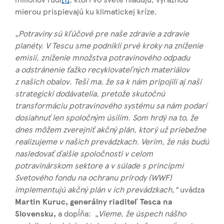
mierou prispievajú ku klimatickej kríze.
„Potraviny sú kľúčové pre naše zdravie a
zdravie
planéty. V Tescu sme podnikli prvé kroky na zníženie
emisií, zníženie množstva potravinového odpadu
a
odstránenie ťažko recyklovateľných materiálov
z
našich obalov. Teší ma, že sa k
nám pripojili aj naši
strategickí dodávatelia, pretože skutočnú
transformáciu potravinového systému sa nám podarí
dosiahnuť len spoločným úsilím. Som hrdý na to, že
dnes môžem zverejniť akčný plán, ktorý už priebežne
realizujeme v
našich prevádzkach. Verím, že nás budú
nasledovať ďalšie spoločnosti v
celom
potravinárskom sektore a
v
súlade s
princípmi
Svetového fondu na ochranu prírody (WWF)
implementujú akčný plán v
ich prevádzkach,“
uvádza
Martin Kuruc, generálny riaditeľ Tesca na
Slovensku,
a dopĺňa: „
Vieme, že úspech nášho