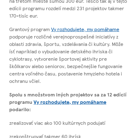
na treťom mieste sumou 300 eur. Tesco tak aj v tejto
edícii programu rozdelí medzi 231 projektov takmer
170-tisíc eur.
Grantový program
Vy rozhodujete, my pomáhame
podporuje rozličné verejnoprospešné iniciatívy z
oblasti zdravia, športu, vzdelávania či kultúry. Môže
ísť napríklad o vybudovanie detského ihriska či
cyklotrasy, vytvorenie športovej aktivity pre
škôlkarov alebo seniorov, bezpečnejšie fungovanie
centra voľného času, postavenie hmyzieho hotela i
ochranu včiel.
Spolu s množstvom iných projektov sa za 12 edícií
programu
Vy rozhodujete, my pomáhame
podarilo:
zrealizovať viac ako 100 kultúrnych podujatí
zrekonštruovať takmer 60 ihrísk