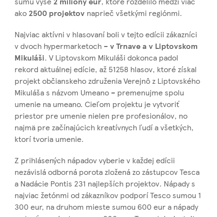
sumu vyše
2 milióny eur
, ktoré rozdelilo medzi viac
ako
2500 projektov
naprieč všetkými regiónmi.
Najviac aktívni v hlasovaní boli v tejto edícii zákazníci
v dvoch hypermarketoch –
v Trnave a v Liptovskom
Mikuláši
. V Liptovskom Mikuláši dokonca padol
rekord aktuálnej edície, až 51258 hlasov, ktoré získal
projekt občianskeho združenia Verejnô z Liptovského
Mikuláša s názvom Umeano – premenujme spolu
umenie na umeano. Cieľom projektu je vytvoriť
priestor pre umenie nielen pre profesionálov, no
najmä pre začínajúcich kreatívnych ľudí a všetkých,
ktorí tvoria umenie.
Z prihlásených nápadov vyberie v každej edícii
nezávislá odborná porota zložená zo zástupcov Tesca
a Nadácie Pontis 231 najlepších projektov. Nápady s
najviac žetónmi od zákazníkov podporí Tesco sumou 1
300 eur, na druhom mieste sumou 600 eur a nápady