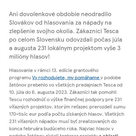
Ani dovolenkové obdobie neodradilo
Slovákov od hlasovania za nápady na
zlepšenie svojho okolia. Zákazníci Tesca
po celom Slovensku odovzdali počas júla
a augusta 231 lokálnym projektom vyše 3
milióny hlasov!
Hlasovanie v rámci 13. edície grantového
programu
Vy rozhodujete, my pomáhame
v podobe
žetónov prebehlo vo všetkých predajniach Tesca od
10. júla do 6. augusta 2023. Zákazníci tak pomohli
Tescu rozhodnúť o výške finančnej podpory pre 231
víťazných projektov, ktorým reťazec prerozdelí sumu
170-tisíc eur podľa počtu získaných hlasov. Všetkých
231 víťazných nápadov musí byť zrealizovaných do
konca februára budúceho roka. Najviac hlasov v
podobe žetónov získali tentoraz projekty
z oblasti