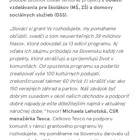
vzdelávania pre školákov (MŠ, ZŠ) a domovy
sociálnych služieb (DSS)
.
„Slováci si grant Vy rozhodujete, my pomáhame
obľúbili, svedčí o tom neuveriteľných 39 miliónov
hlasov, ktoré odovzdali za 13 edícií programu. Aj
vďaka ich záujmu pribúdajú na Slovensku každý rok
projekty, ktoré skrášľujú a spríjemňujú život v
komunitách. Od spustenia programu sa podarilo
zrealizovať vyše 100 kultúrnych podujatí,
zrekonštruovať takmer 60 ihrísk či skrášliť viac ako
150 verejných záhrad a parkov. Náš záväzok byť
dobrým susedom v okolí našich obchodov a podporiť
dobré nápady je ešte dôležitejším najmä v aktuálnej
náročnej dobe,“
hovorí
Michaela Lehotská, CSR
manažérka Tesca
. Celkovo Tesco na podporu
komunít v rámci grantového programu Vy
rozhodujete, my pomáhame na Slovensku darovalo už