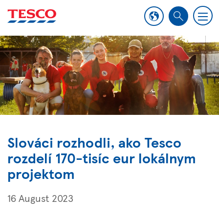
M
S
e
e
n
a
u
r
c
h
Slováci rozhodli, ako Tesco
rozdelí 170-tisíc eur lokálnym
projektom
16 August 2023