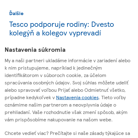
Ďalšie
Tesco podporuje rodiny: Dvesto
kolegýň a kolegov vyprevadí
prváčikov do školy
Nastavenia súkromia
My a naši partneri ukladáme informácie v zariadení alebo
k nim pristupujeme, napríklad k jedinečným
identifikátorom v súboroch cookie, za účelom
spracúvania osobných údajov. Svoj súhlas môžete udeliť
TESCO STORES SR, a. s.
alebo spravovať voľbou Prijať alebo Odmietnuť všetko,
Cesta na Senec 2
prípadne kedykoľvek v
Nastavenia cookies
. Tieto voľby
821 04 Bratislava
oznámime našim partnerom a neovplyvnia údaje o
prehliadaní. Vaše rozhodnutie však zmení spôsob, akým
vám prispôsobíme nakupovanie na našom webe.
O tejto stránke
Chcete vedieť viac? Prečítajte si naše zásady týkajúce sa