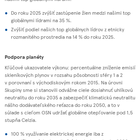
Do roku 2025 zvýšiť zastúpenie žien medzi našimi top
globálnymi lídrami na 35 %.
Zvýšiť podiel našich top globálnych lídrov z etnicky
rozmanitého prostredia na 14 % do roku 2025.
Podpora planéty
Kľúčové ukazovatele výkonu: percentuálne zníženie emisií
skleníkových plynov v rozsahu pôsobnosti sféry 1 a 2
v porovnaní s východiskovým rokom 2015. Na úrovni
Skupiny sme si stanovili odvážne ciele dosiahnuť uhlíkovú
neutralitu do roku 2035 a zabezpečiť klimatickú neutralitu
nášho dodávateľského reťazca do roku 2050, a to v
súlade s cieľom OSN udržať globálne otepľovanie pod 1,5
stupňa Celzia.
100 % využívanie elektrickej energie iba z