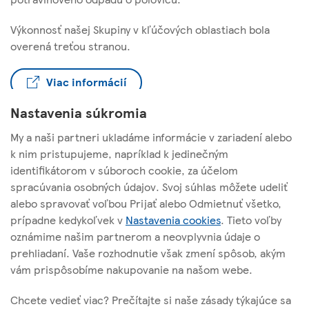
Výkonnosť našej Skupiny v kľúčových oblastiach bola
overená treťou stranou.
Viac informácií
Nastavenia súkromia
My a naši partneri ukladáme informácie v zariadení alebo
k nim pristupujeme, napríklad k jedinečným
identifikátorom v súboroch cookie, za účelom
TESCO STORES SR, a. s.
spracúvania osobných údajov. Svoj súhlas môžete udeliť
alebo spravovať voľbou Prijať alebo Odmietnuť všetko,
Cesta na Senec 2
prípadne kedykoľvek v
Nastavenia cookies
. Tieto voľby
821 04 Bratislava
oznámime našim partnerom a neovplyvnia údaje o
prehliadaní. Vaše rozhodnutie však zmení spôsob, akým
vám prispôsobíme nakupovanie na našom webe.
O tejto stránke
Chcete vedieť viac? Prečítajte si naše zásady týkajúce sa