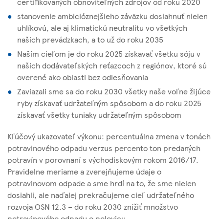
certifikovaných obnoviteľných zdrojov od roku 2020
stanovenie ambicióznejšieho záväzku dosiahnuť nielen
uhlíkovú, ale aj klimatickú neutralitu vo všetkých
našich prevádzkach, a to už do roku 2035
Naším cieľom je do roku 2025 získavať všetku sóju v
našich dodávateľských reťazcoch z regiónov, ktoré sú
overené ako oblasti bez odlesňovania
Zaviazali sme sa do roku 2030 všetky naše voľne žijúce
ryby získavať udržateľným spôsobom a do roku 2025
získavať všetky tuniaky udržateľným spôsobom
Kľúčový ukazovateľ výkonu: percentuálna zmena v tonách
potravinového odpadu verzus percento ton predaných
potravín v porovnaní s východiskovým rokom 2016/17.
Pravidelne meriame a zverejňujeme údaje o
potravinovom odpade a sme hrdí na to, že sme nielen
dosiahli, ale naďalej prekračujeme cieľ udržateľného
rozvoja OSN 12.3 – do roku 2030 znížiť množstvo
potravinového odpadu o polovicu.