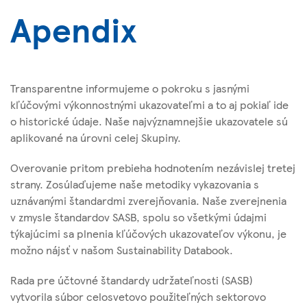
Apendix
Transparentne informujeme o pokroku s jasnými
kľúčovými výkonnostnými ukazovateľmi a to aj pokiaľ ide
o historické údaje. Naše najvýznamnejšie ukazovatele sú
aplikované na úrovni celej Skupiny.
Overovanie pritom prebieha hodnotením nezávislej tretej
strany. Zosúlaďujeme naše metodiky vykazovania s
uznávanými štandardmi zverejňovania. Naše zverejnenia
v zmysle štandardov SASB, spolu so všetkými údajmi
týkajúcimi sa plnenia kľúčových ukazovateľov výkonu, je
možno nájsť v našom Sustainability Databook.
Rada pre účtovné štandardy udržateľnosti (SASB)
vytvorila súbor celosvetovo použiteľných sektorovo