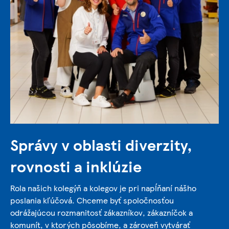
Správy v oblasti diverzity,
rovnosti a inklúzie
Rola našich kolegýň a kolegov je pri napĺňaní nášho
poslania kľúčová. Chceme byť spoločnosťou
odrážajúcou rozmanitosť zákazníkov, zákazníčok a
komunít, v ktorých pôsobíme, a zároveň vytvárať