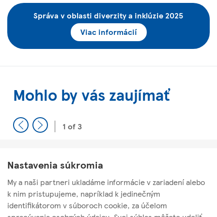
Správa v oblasti diverzity a inklúzie 2025
Viac informácií
Mohlo by vás zaujímať
1 of 3
Previous
Next
Nastavenia súkromia
Zdravie, bezpečnosť a zdravý
životný štýl
My a naši partneri ukladáme informácie v zariadení alebo
k nim pristupujeme, napríklad k jedinečným
identifikátorom v súboroch cookie, za účelom
spracúvania osobných údajov. Svoj súhlas môžete udeliť