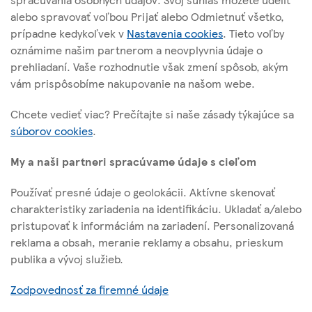
alebo spravovať voľbou Prijať alebo Odmietnuť všetko,
prípadne kedykoľvek v
Nastavenia cookies
. Tieto voľby
oznámime našim partnerom a neovplyvnia údaje o
prehliadaní. Vaše rozhodnutie však zmení spôsob, akým
vám prispôsobíme nakupovanie na našom webe.
TESCO STORES SR, a. s.
Chcete vedieť viac? Prečítajte si naše zásady týkajúce sa
Cesta na Senec 2
súborov cookies
.
821 04 Bratislava
My a naši partneri spracúvame údaje s cieľom
Používať presné údaje o geolokácii. Aktívne skenovať
O tejto stránke
charakteristiky zariadenia na identifikáciu. Ukladať a/alebo
pristupovať k informáciám na zariadení. Personalizovaná
Užitočné linky
reklama a obsah, meranie reklamy a obsahu, prieskum
publika a vývoj služieb.
Zodpovednosť za firemné údaje
Sledujte nás