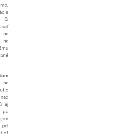
rmo.
cie
- či
dnať
a na
ť na
ému
ebné
itom
m na
utie
 nad
ú aj
d po
egom
 pri
tiež