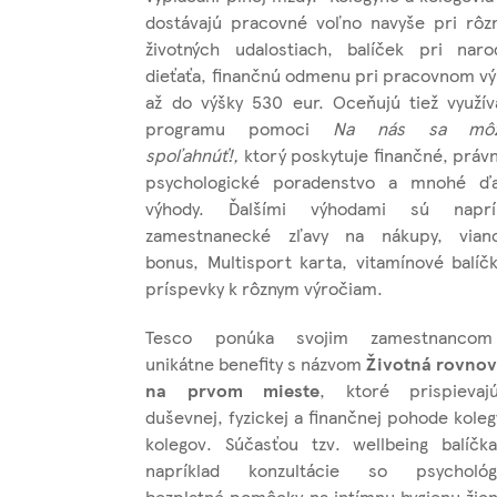
dostávajú pracovné voľno navyše pri rôz
životných udalostiach, balíček pri naro
dieťaťa, finančnú odmenu pri pracovnom vý
až do výšky 530 eur. Oceňujú tiež využív
programu pomoci
Na nás sa môž
spoľahnúť!,
ktorý poskytuje finančné, právn
psychologické poradenstvo a mnohé ďa
výhody. Ďalšími výhodami sú naprí
zamestnanecké zľavy na nákupy, vian
bonus, Multisport karta, vitamínové balíčk
príspevky k rôznym výročiam.
Tesco ponúka svojim zamestnancom
unikátne benefity s názvom
Životná rovno
na prvom mieste
, ktoré prispieva
duševnej, fyzickej a finančnej pohode koleg
kolegov. Súčasťou tzv. wellbeing balíčk
napríklad konzultácie so psycholó
bezplatné pomôcky na intímnu hygienu žien