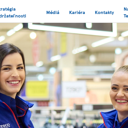
tratégia
N
Médiá
Kariéra
Kontakty
držateľnosti
T