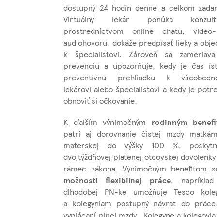
dostupný 24 hodín denne a celkom zada
Virtuálny lekár ponúka konzultá
prostredníctvom online chatu, video
audiohovoru, dokáže predpísať lieky a obje
k špecialistovi. Zároveň sa zameriav
prevenciu a upozorňuje, kedy je čas ís
preventívnu prehliadku k všeobecn
lekárovi alebo špecialistovi a kedy je potr
obnoviť si očkovanie.
K ďalším výnimočným
rodinným benef
patrí aj dorovnanie čistej mzdy matká
materskej do výšky 100 %, poskytn
dvojtýždňovej platenej otcovskej dovolenky
rámec zákona. Výnimočným benefitom s
možnosti flexibilnej práce
, napríkla
dlhodobej PN-ke umožňuje Tesco kol
a kolegyniam postupný návrat do práce
vyplácaní plnej mzdy. Kolegyne a kolegovia 