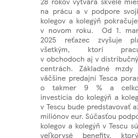
28 rokov vytvára skvelé mie
na prácu a v podpore svoj
kolegov a kolegýň pokračuje
v novom roku. Od 1. ma
2025 reťazec zvyšuje pl
všetkým, ktorí pracu
v obchodoch aj v distribučn
centrách. Základné mzdy
väčšine predajní Tesca pora
o takmer 9 % a celko
investícia do kolegýň a kole
v Tescu bude predstavovať a
miliónov eur. Súčasťou podp
kolegov a kolegýň v Tescu sú
veľkorysé benefity, ktor