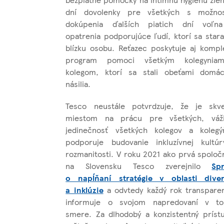
dní dovolenky pre všetkých s možno
dokúpenia ďalších piatich dní voľn
opatrenia podporujúce ľudí, ktorí sa stara
blízku osobu. Reťazec poskytuje aj kompl
program pomoci všetkým kolegynia
kolegom, ktorí sa stali obeťami domá
násilia.
Tesco neustále potvrdzuje, že je skv
miestom na prácu pre všetkých, váž
jedinečnosť všetkých kolegov a koleg
podporuje budovanie inkluzívnej kultú
rozmanitosti. V roku 2021 ako prvá spoloč
na Slovensku Tesco zverejnilo
Sp
o napĺňaní stratégie v oblasti diver
a inklúzie
a odvtedy každý rok transpare
informuje o svojom napredovaní v t
smere. Za dlhodobý a konzistentný príst