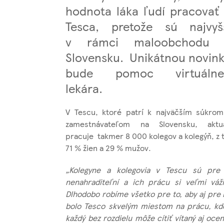
hodnota láka ľudí pracovať
Tesca, pretože sú najvyš
v rámci maloobchodu 
Slovensku. Unikátnou novin
bude pomoc virtuálne
lekára.
V Tescu, ktoré patrí k najväčším súkro
zamestnávateľom na Slovensku, aktu
pracuje takmer 8 000 kolegov a kolegýň, z 
71 % žien a 29 % mužov.
„Kolegyne a kolegovia v Tescu sú pre
nenahraditeľní a ich prácu si veľmi váž
Dlhodobo robíme všetko pre to, aby aj pre 
bolo Tesco skvelým miestom na prácu, kd
každý bez rozdielu môže cítiť vítaný aj ocen