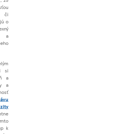
sťou
a či
jú o
exný
m a
ceho
elým
i si
ýň a
ry a
nosť
rávu
zity
ntne
omto
up k