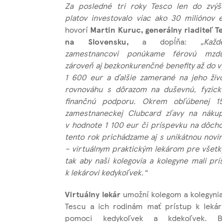
Za posledné tri roky Tesco len do zvýš
platov investovalo viac ako 30 miliónov e
hovorí
Martin Kuruc, generálny riaditeľ T
na Slovensku,
a dopĺňa:
„Kaž
zamestnancovi ponúkame férovú mzd
zároveň aj bezkonkurenčné benefity až do v
1 600 eur a ďalšie zamerané na jeho živ
rovnováhu s dôrazom na duševnú, fyzick
finančnú podporu. Okrem obľúbenej 
zamestnaneckej Clubcard zľavy na náku
v hodnote 1 100 eur či príspevku na dôch
tento rok prichádzame aj s unikátnou novi
– virtuálnym praktickým lekárom pre všetk
tak aby naši kolegovia a kolegyne mali prí
k lekárovi kedykoľvek.“
Virtuálny lekár
umožní kolegom a kolegyni
Tescu a ich rodinám mať prístup k lekár
pomoci kedykoľvek a kdekoľvek. B