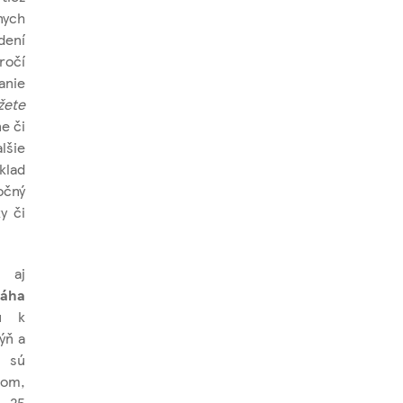
nych
dení
ročí
anie
ete
e či
lšie
klad
očný
y či
 aj
váha
jú k
ýň a
a sú
gom,
, 25