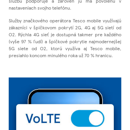
službu podporuje a zároveň ju má povolenú v
nastaveniach svojho telefónu.
Služby značkového operátora Tesco mobile využívajú
zákazníci v špičkovom pokrytí 2G, 4G aj 5G sietí od
O2. Rýchla 4G sieť je dostupná takmer pre každého
(vyše 97 % ľudí) a špičkové pokrytie najmodernejšej
5G siete od O2, ktorú využíva aj Tesco mobile,
presiahlo koncom minulého roka už 70 % hranicu.