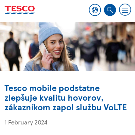
M
S
e
e
n
a
u
r
c
h
Tesco mobile podstatne
zlepšuje kvalitu hovorov,
zákazníkom zapol službu VoLTE
1 February 2024