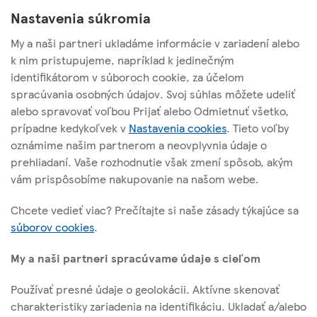
Nastavenia súkromia
My a naši partneri ukladáme informácie v zariadení alebo
k nim pristupujeme, napríklad k jedinečným
identifikátorom v súboroch cookie, za účelom
TESCO STORES SR, a. s.
spracúvania osobných údajov. Svoj súhlas môžete udeliť
alebo spravovať voľbou Prijať alebo Odmietnuť všetko,
Cesta na Senec 2
prípadne kedykoľvek v
Nastavenia cookies
. Tieto voľby
821 04 Bratislava
oznámime našim partnerom a neovplyvnia údaje o
prehliadaní. Vaše rozhodnutie však zmení spôsob, akým
vám prispôsobíme nakupovanie na našom webe.
O tejto stránke
Chcete vedieť viac? Prečítajte si naše zásady týkajúce sa
súborov cookies
.
Užitočné linky
My a naši partneri spracúvame údaje s cieľom
Používať presné údaje o geolokácii. Aktívne skenovať
charakteristiky zariadenia na identifikáciu. Ukladať a/alebo
Sledujte nás