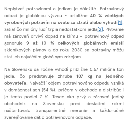
Neplytvať potravinami a jedlom je dôležité. Potravinový
odpad je globálnou výzvou - približne
40 % všetkých
vyrobených potravín na svete sa stratí alebo vyhodí
[1]
,
zatiaľ čo milióny ľudí trpia nedostatkom jedla
[2]
. Plytvanie
má zároveň drvivý dopad na klímu – potravinový odpad
generuje
9 až 10 % celkových globálnych emisií
skleníkových plynov a do roku 2030 sa potraviny môžu
stať ich najväčším globálnym zdrojom.
Na Slovensku sa ročne vyhodí približne 0,57 milióna ton
jedla, čo predstavuje zhruba
107 kg na jedného
obyvateľa
. Najväčší objem potravinového odpadu vzniká
v domácnostiach (54 %), pričom v obchode a distribúcii
je tento podiel 7 %. Tesco ako prvý a zároveň jediný
obchodník na Slovensku pred desiatimi rokmi
naštartovalo transparentné meranie a každoročné
zverejňovanie dát o potravinovom odpade.