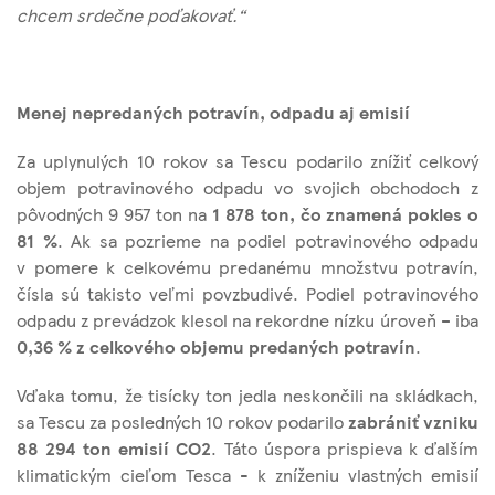
chcem srdečne poďakovať.“
Menej nepredaných potravín, odpadu aj emisií
Za uplynulých 10 rokov sa Tescu podarilo znížiť celkový
objem potravinového odpadu vo svojich obchodoch z
pôvodných 9 957 ton na
1 878 ton, čo znamená pokles o
81 %
. Ak sa pozrieme na podiel potravinového odpadu
v pomere k celkovému predanému množstvu potravín,
čísla sú takisto veľmi povzbudivé. Podiel potravinového
odpadu z prevádzok klesol na rekordne nízku úroveň – iba
0,36 % z celkového objemu predaných potravín
.
Vďaka tomu, že tisícky ton jedla neskončili na skládkach,
sa Tescu za posledných 10 rokov podarilo
zabrániť vzniku
88 294 ton emisií CO2
. Táto úspora prispieva k ďalším
klimatickým cieľom Tesca - k zníženiu vlastných emisií