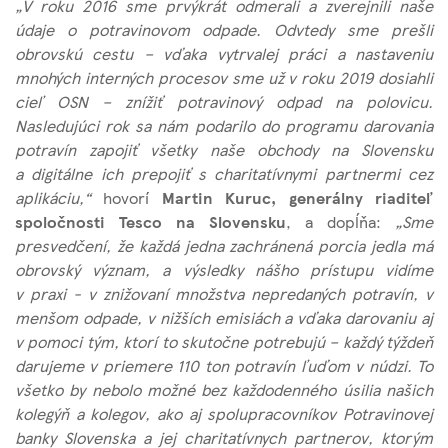
„V roku 2016 sme prvýkrát odmerali a zverejnili naše
údaje o potravinovom odpade. Odvtedy sme prešli
obrovskú cestu – vďaka vytrvalej práci a nastaveniu
mnohých interných procesov sme už v roku 2019 dosiahli
cieľ OSN – znížiť potravinový odpad na polovicu.
Nasledujúci rok sa nám podarilo do programu darovania
potravín zapojiť všetky naše obchody na Slovensku
a digitálne ich prepojiť s charitatívnymi partnermi cez
aplikáciu,“
hovorí
Martin Kuruc, generálny riaditeľ
spoločnosti Tesco na Slovensku
, a dopĺňa:
„Sme
presvedčení, že každá jedna zachránená porcia jedla má
obrovský význam, a výsledky nášho prístupu vidíme
v praxi - v znižovaní množstva nepredaných potravín, v
menšom odpade, v nižších emisiách a vďaka darovaniu aj
v pomoci tým, ktorí to skutočne potrebujú – každý týždeň
darujeme v priemere 110 ton potravín ľuďom v núdzi. To
všetko by nebolo možné bez každodenného úsilia našich
kolegýň a kolegov, ako aj spolupracovníkov Potravinovej
banky Slovenska a jej charitatívnych partnerov, ktorým