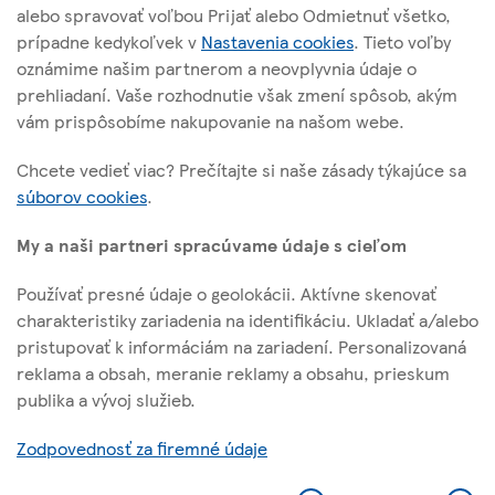
alebo spravovať voľbou Prijať alebo Odmietnuť všetko,
Cesta na Senec 2
prípadne kedykoľvek v
Nastavenia cookies
. Tieto voľby
821 04 Bratislava
oznámime našim partnerom a neovplyvnia údaje o
prehliadaní. Vaše rozhodnutie však zmení spôsob, akým
vám prispôsobíme nakupovanie na našom webe.
O tejto stránke
Chcete vedieť viac? Prečítajte si naše zásady týkajúce sa
súborov cookies
.
Užitočné linky
My a naši partneri spracúvame údaje s cieľom
Používať presné údaje o geolokácii. Aktívne skenovať
charakteristiky zariadenia na identifikáciu. Ukladať a/alebo
Sledujte nás
pristupovať k informáciám na zariadení. Personalizovaná
reklama a obsah, meranie reklamy a obsahu, prieskum
publika a vývoj služieb.
l
f
y
i
a
o
Zodpovednosť za firemné údaje
Identifikačné číslo: 31321828
n
c
u
k
e
t