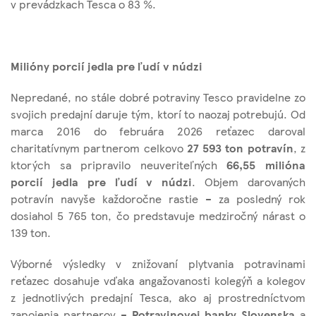
v prevádzkach Tesca o 83 %.
Milióny porcií jedla pre ľudí v núdzi
Nepredané, no stále dobré potraviny Tesco pravidelne zo
svojich predajní daruje tým, ktorí to naozaj potrebujú. Od
marca 2016 do februára 2026 reťazec daroval
charitatívnym partnerom celkovo
27 593 ton potravín
, z
ktorých sa pripravilo neuveriteľných
66,55 milióna
porcií jedla pre ľudí v núdzi
. Objem darovaných
potravín navyše každoročne rastie – za posledný rok
dosiahol 5 765 ton, čo predstavuje medziročný nárast o
139 ton.
Výborné výsledky v znižovaní plytvania potravinami
reťazec dosahuje vďaka angažovanosti kolegýň a kolegov
z jednotlivých predajní Tesca, ako aj prostredníctvom
zapojenia partnerov –
Potravinovej banky Slovenska
a