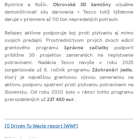
Bystrice a Košíc.
Obrovské 3D kamióny
vizuálne
demonštrovali silu darovania – Tesco totiž týždenne
daruje v priemere až 110 ton nepredaných potravín.
Reťazec aktívne podporuje boj proti plytvaniu aj mimo
svojich predajní. Prostredníctvom prvých dvoch edícií
grantového programu
Správne začiatky
podporil
približne 30 projektov zameraných na neplytvanie
potravinami. Nadácia Tesco navyše v roku 2025
zorganizovala už 6. ročník programu
Záchranári jedla
,
ktorý je najväčšou grantovou výzvou zameranou na
aktívnu podporu opatrení proti plytvaniu potravinami na
Slovensku. Od roku 2020 bolo v rámci tohto programu
prerozdelených už
237 460 eur
.
[1]
Driven To Waste report (WWF)