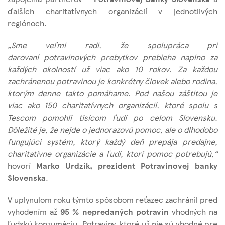
ďalších charitatívnych organizácií v jednotlivých
regiónoch.
„Sme veľmi radi, že spolupráca pri
darovaní potravinových prebytkov prebieha naplno za
každých okolností už viac ako 10 rokov. Za každou
zachránenou potravinou je konkrétny človek alebo rodina,
ktorým denne takto pomáhame. Pod našou záštitou je
viac ako 150 charitatívnych organizácií, ktoré spolu s
Tescom pomohli tisícom ľudí po celom Slovensku.
Dôležité je, že nejde o jednorazovú pomoc, ale o dlhodobo
fungujúci systém, ktorý každý deň prepája predajne,
charitatívne organizácie a ľudí, ktorí pomoc potrebujú,“
hovorí
Marko Urdzík, prezident Potravinovej banky
Slovenska
.
V uplynulom roku týmto spôsobom reťazec zachránil pred
vyhodením až
95 % nepredaných potravín
vhodných na
ľudskú konzumáciu. Potraviny, ktoré už nie sú vhodné pre