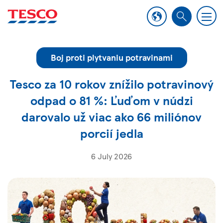
M
S
e
e
n
a
u
Boj proti plytvaniu potravinami
r
c
Tesco za 10 rokov znížilo potravinový
h
odpad o 81 %: Ľuďom v núdzi
darovalo už viac ako 66 miliónov
porcií jedla
6 July 2026