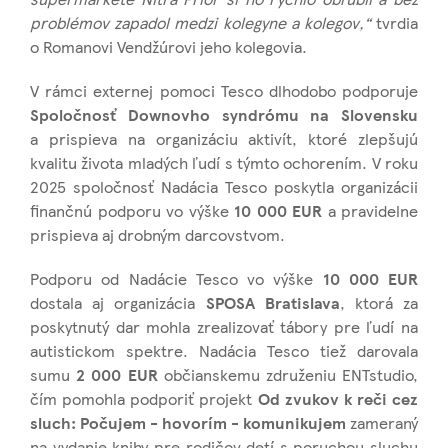
problémov zapadol medzi kolegyne a kolegov,“
tvrdia
o Romanovi Vendžúrovi jeho kolegovia.
V rámci externej pomoci Tesco dlhodobo podporuje
Spoločnosť Downovho syndrómu na Slovensku
a prispieva na organizáciu aktivít, ktoré zlepšujú
kvalitu života mladých ľudí s týmto ochorením. V roku
2025 spoločnosť Nadácia Tesco poskytla organizácii
finančnú podporu vo výške
10 000 EUR
a pravidelne
prispieva aj drobným darcovstvom.
Podporu od Nadácie Tesco vo výške
10 000 EUR
dostala aj organizácia
SPOSA Bratislava
, ktorá za
poskytnutý dar mohla zrealizovať tábory pre ľudí na
autistickom spektre. Nadácia Tesco tiež darovala
sumu
2 000 EUR
občianskemu združeniu ENTstudio,
čím pomohla podporiť projekt
Od zvukov k reči cez
sluch: Počujem - hovorím - komunikujem
zameraný
na vydanie knihy pre rodičov detí s poruchou sluchu