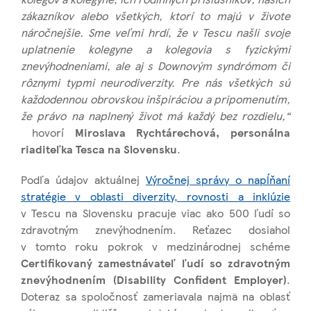
zákazníkov alebo všetkých, ktorí to majú v živote
náročnejšie. Sme veľmi hrdí, že v Tescu našli svoje
uplatnenie kolegyne a kolegovia s fyzickými
znevýhodneniami, ale aj s Downovým syndrómom či
rôznymi typmi neurodiverzity. Pre nás všetkých sú
každodennou obrovskou inšpiráciou a pripomenutím,
že právo na naplnený život má každý bez rozdielu,“
hovorí
Miroslava Rychtárechová, personálna
riaditeľka Tesca na Slovensku
.
Podľa údajov aktuálnej
Výročnej správy o napĺňaní
stratégie v oblasti diverzity, rovnosti a inklúzie
v Tescu na Slovensku pracuje viac ako 500 ľudí so
zdravotným znevýhodnením. Reťazec dosiahol
v tomto roku pokrok v medzinárodnej schéme
Certifikovaný zamestnávateľ ľudí so zdravotným
znevýhodnením (Disability Confident Employer)
.
Doteraz sa spoločnosť zameriavala najmä na oblasť