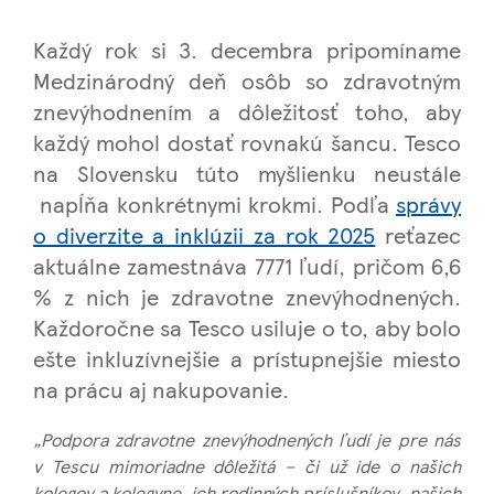
Každý rok si 3. decembra pripomíname
Medzinárodný deň osôb so zdravotným
znevýhodnením a dôležitosť toho, aby
každý mohol dostať rovnakú šancu. Tesco
na Slovensku túto myšlienku neustále
napĺňa konkrétnymi krokmi. Podľa
správy
o diverzite a inklúzii za rok 2025
reťazec
aktuálne zamestnáva 7771 ľudí, pričom 6,6
% z nich je zdravotne znevýhodnených.
Každoročne sa Tesco usiluje o to, aby bolo
ešte inkluzívnejšie a prístupnejšie miesto
na prácu aj nakupovanie.
„Podpora zdravotne znevýhodnených ľudí je pre nás
v Tescu mimoriadne dôležitá – či už ide o našich
kolegov a kolegyne, ich rodinných príslušníkov, našich