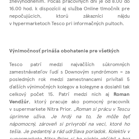
znevýhodnením. Počas pracovných dní je od 8.00 do
16.00 hod. k dispozícii aj služba Online tlmočník pre
nepočujúcich, ktorú zákazníci nájdu
v hypermarketoch Tesco pri informačných pultoch.
Výnimočnosť prináša obohatenie pre všetkých
Tesco patrí medzi najväčších súkromných
zamestnávateľov ľudí s Downovým syndrómom – za
posledných rok medzi zamestnancami privítali 5
ďalších výnimočných kolegov a kolegyne a dosiahli tak
celkový počet 15. Patrí medzi nich aj
Roman
Vendžúr
, ktorý pracuje ako pomocný pracovník
v supermarkete Nitra Prior.
„Roman si prácu v Tescu
úprimne užíva. Je hrdý na to, že môže byť
nápomocný, zároveň si privyrobí na veci, ktoré ho
tešia. Je pedantný a rád udržiava poriadok. Kolektív v
supermarkete Nitra Prior si ho rýchlo obľúbil a bez