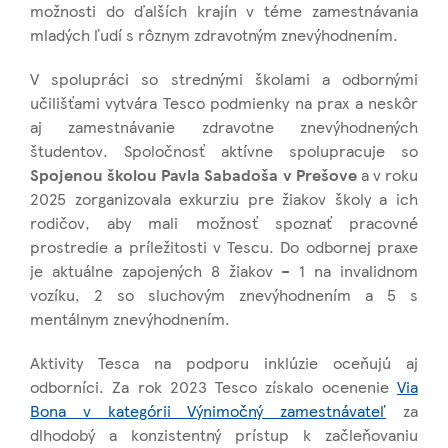
možnosti do ďalších krajín v téme zamestnávania
mladých ľudí s rôznym zdravotným znevýhodnením.
V spolupráci so strednými školami a odbornými
učilišťami vytvára Tesco podmienky na prax a neskôr
aj zamestnávanie zdravotne znevýhodnených
študentov. Spoločnosť aktívne spolupracuje so
Spojenou školou Pavla Sabadoša v Prešove
a v roku
2025 zorganizovala exkurziu pre žiakov školy a ich
rodičov, aby mali možnosť spoznať pracovné
prostredie a príležitosti v Tescu. Do odbornej praxe
je aktuálne zapojených 8 žiakov – 1 na invalidnom
vozíku, 2 so sluchovým znevýhodnením a 5 s
mentálnym znevýhodnením.
Aktivity Tesca na podporu inklúzie oceňujú aj
odborníci. Za rok 2023 Tesco získalo ocenenie
Via
Bona v kategórii Výnimočný zamestnávateľ
za
dlhodobý a konzistentný prístup k začleňovaniu