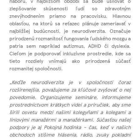
náboru, v najbližšom období sa bude usilovať o
zlepšovanie skúsenosti ľudí so zdravotným
znevýhodnením priamo na pracovisku. Hlavnou
oblasťou, na ktorú sa reťazec plánuje zameriavať v
najbližšej budúcnosti, je neurodiverzita. Označuje
prirodzenú rozmanitosť fungovania ľudského mozgu a
patria sem napríklad autizmus, ADHD či dyslexia.
Cieľom je podporovať inkluzívne prostredie, kde sa
tieto rozdiely vnímajú ako prirodzená súčasť
rozmanitej spoločnosti.
„Keďže neurodiverzita je v spoločnosti čoraz
rozšírenejšia, považujeme za kľúčové zvyšovať o nej
povedomie. Organizujeme semináre, informujeme
prostredníctvom krátkych videí a príručiek, aby sme
šírili osvetu medzi našimi kolegyňami a kolegami a
líniovými manažérmi a manažérkami. Súčasťou našej
podpory je aj Pokojná hodinka – čas, keď v našich
obchodoch stíšime hlásenia, rádio, zvuky pokladní