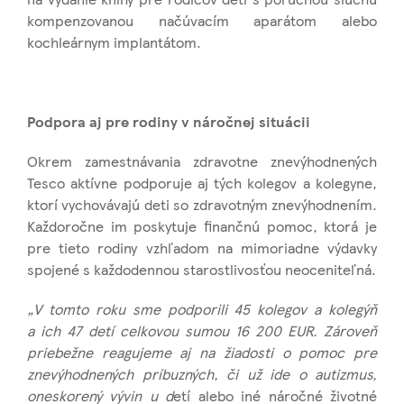
kompenzovanou načúvacím aparátom alebo
kochleárnym implantátom.
Podpora aj pre rodiny v náročnej situácii
Okrem zamestnávania zdravotne znevýhodnených
Tesco aktívne podporuje aj tých kolegov a kolegyne,
ktorí vychovávajú deti so zdravotným znevýhodnením.
Každoročne im poskytuje finančnú pomoc, ktorá je
pre tieto rodiny vzhľadom na mimoriadne výdavky
spojené s každodennou starostlivosťou neoceniteľná.
„V tomto roku sme podporili 45 kolegov a kolegýň
a ich 47 detí celkovou sumou 16 200 EUR. Zároveň
priebežne reagujeme aj na žiadosti o pomoc pre
znevýhodnených príbuzných, či už ide o autizmus,
oneskorený vývin u d
etí alebo iné náročné životné