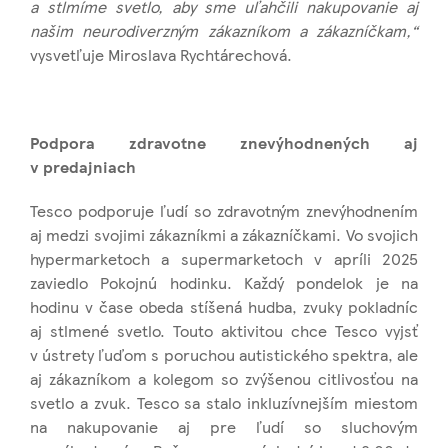
a stlmíme svetlo, aby sme uľahčili nakupovanie aj
našim neurodiverzným zákazníkom a zákazníčkam,“
vysvetľuje Miroslava Rychtárechová.
Podpora zdravotne znevýhodnených aj
v predajniach
Tesco podporuje ľudí so zdravotným znevýhodnením
aj medzi svojimi zákazníkmi a zákazníčkami. Vo svojich
hypermarketoch a supermarketoch v apríli 2025
zaviedlo Pokojnú hodinku. Každý pondelok je na
hodinu v čase obeda stíšená hudba, zvuky pokladníc
aj stlmené svetlo. Touto aktivitou chce Tesco vyjsť
v ústrety ľuďom s poruchou autistického spektra, ale
aj zákazníkom a kolegom so zvýšenou citlivosťou na
svetlo a zvuk. Tesco sa stalo inkluzívnejším miestom
na nakupovanie aj pre ľudí so sluchovým