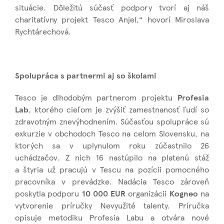
situácie. Dôležitú súčasť podpory tvorí aj náš
charitatívny projekt Tesco Anjel,“ hovorí Miroslava
Rychtárechová.
Spolupráca s partnermi aj so školami
Tesco je dlhodobým partnerom projektu
Profesia
Lab
, ktorého cieľom je zvýšiť zamestnanosť ľudí so
zdravotným znevýhodnením. Súčasťou spolupráce sú
exkurzie v obchodoch Tesco na celom Slovensku, na
ktorých sa v uplynulom roku zúčastnilo 26
uchádzačov. Z nich 16 nastúpilo na platenú stáž
a štyria už pracujú v Tescu na pozícii pomocného
pracovníka v prevádzke. Nadácia Tesco zároveň
poskytla podporu
10 000 EUR
organizácii
Kogneo
na
vytvorenie príručky Nevyužité talenty. Príručka
opisuje metodiku Profesia Labu a otvára nové