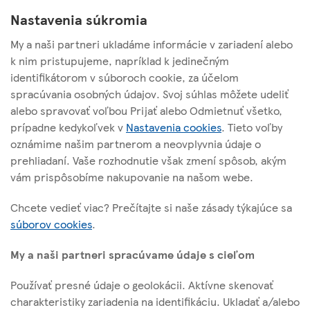
je viac ako 60 sviatočných noviniek
Nastavenia súkromia
My a naši partneri ukladáme informácie v zariadení alebo
k nim pristupujeme, napríklad k jedinečným
identifikátorom v súboroch cookie, za účelom
spracúvania osobných údajov. Svoj súhlas môžete udeliť
TESCO STORES SR, a. s.
alebo spravovať voľbou Prijať alebo Odmietnuť všetko,
Cesta na Senec 2
prípadne kedykoľvek v
Nastavenia cookies
. Tieto voľby
821 04 Bratislava
oznámime našim partnerom a neovplyvnia údaje o
prehliadaní. Vaše rozhodnutie však zmení spôsob, akým
vám prispôsobíme nakupovanie na našom webe.
O tejto stránke
Chcete vedieť viac? Prečítajte si naše zásady týkajúce sa
súborov cookies
.
Užitočné linky
My a naši partneri spracúvame údaje s cieľom
Používať presné údaje o geolokácii. Aktívne skenovať
charakteristiky zariadenia na identifikáciu. Ukladať a/alebo
Sledujte nás