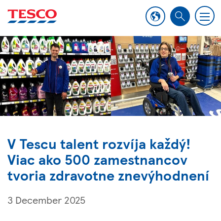
M
S
e
e
n
a
u
r
c
h
V Tescu talent rozvíja každý!
Viac ako 500 zamestnancov
tvoria zdravotne znevýhodnení
3 December 2025