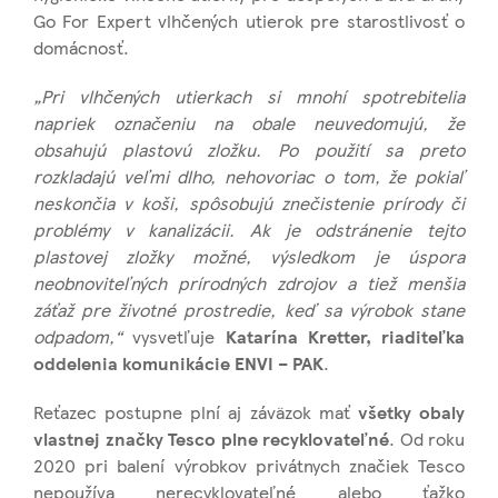
Go For Expert vlhčených utierok pre starostlivosť o
domácnosť.
„Pri vlhčených utierkach si mnohí spotrebitelia
napriek označeniu na obale neuvedomujú, že
obsahujú plastovú zložku. Po použití sa preto
rozkladajú veľmi dlho, nehovoriac o tom, že pokiaľ
neskončia v koši, spôsobujú znečistenie prírody či
problémy v kanalizácii. Ak je odstránenie tejto
plastovej zložky možné, výsledkom je úspora
neobnoviteľných prírodných zdrojov a tiež menšia
záťaž pre životné prostredie, keď sa výrobok stane
odpadom,“
vysvetľuje
Katarína Kretter, riaditeľka
oddelenia komunikácie ENVI – PAK
.
Reťazec postupne plní aj záväzok mať
všetky obaly
vlastnej značky Tesco plne recyklovateľné
. Od roku
2020 pri balení výrobkov privátnych značiek Tesco
nepoužíva nerecyklovateľné alebo ťažko