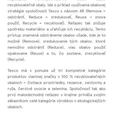
recyklovateľné obaly. Ide o príklad využívania obalovej
stratégie spoločnosti Tesco s názvom 4R (Remove –
odstrániť, Reduce – zredukovať, Reuse – znova
použiť, Recycle – recyklovať). Reťazec tak znižuje
spotrebu materiálov a uľahčuje ich recykláciu. Tento
prístup znamená odstránenie obalov všade, kde je to
možné (Remove), zredukovanie tých obalov, ktoré
nemožno odstrániť (Reduce), viac obalov použiť
opakovane (Reuse) a to, čo zostane, zrecyklovať
(Recycle).
Tesco má v ponuke už tri kompletné kategórie
produktov vlastnej značky v 100 % recyklovateľných
obaloch – čistiace prostriedky, rezance, cestoviny a
ryža, čerstvé ovocie a zelenina. Spoločnosť tak ako
prvý maloobchodný reťazec v krajine prináša svojim
zákazníkom celé kategórie výrobkov v ekologickejších
obaloch.