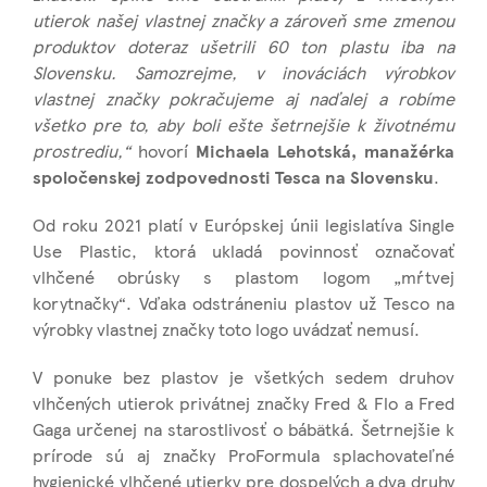
utierok našej vlastnej značky a zároveň sme zmenou
produktov doteraz ušetrili 60 ton plastu iba na
Slovensku. Samozrejme, v inováciách výrobkov
vlastnej značky pokračujeme aj naďalej a robíme
všetko pre to, aby boli ešte šetrnejšie k životnému
prostrediu,“
hovorí
Michaela Lehotská, manažérka
spoločenskej zodpovednosti Tesca na Slovensku
.
Od roku 2021 platí v Európskej únii legislatíva Single
Use Plastic, ktorá ukladá povinnosť označovať
vlhčené obrúsky s plastom logom „mŕtvej
korytnačky“. Vďaka odstráneniu plastov už Tesco na
výrobky vlastnej značky toto logo uvádzať nemusí.
V ponuke bez plastov je všetkých sedem druhov
vlhčených utierok privátnej značky Fred & Flo a Fred
Gaga určenej na starostlivosť o bábätká. Šetrnejšie k
prírode sú aj značky ProFormula splachovateľné
hygienické vlhčené utierky pre dospelých a dva druhy