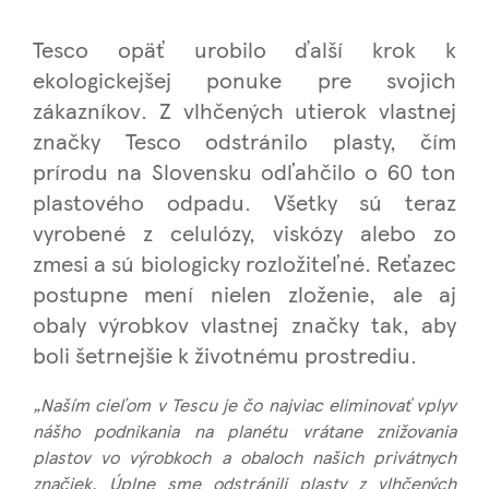
Tesco opäť urobilo ďalší krok k
ekologickejšej ponuke pre svojich
zákazníkov. Z vlhčených utierok vlastnej
značky Tesco odstránilo plasty, čím
prírodu na Slovensku odľahčilo o 60 ton
plastového odpadu. Všetky sú teraz
vyrobené z celulózy, viskózy alebo zo
zmesi a sú biologicky rozložiteľné. Reťazec
postupne mení nielen zloženie, ale aj
obaly výrobkov vlastnej značky tak, aby
boli šetrnejšie k životnému prostrediu.
„Naším cieľom v Tescu je čo najviac eliminovať vplyv
nášho podnikania na planétu vrátane znižovania
plastov vo výrobkoch a obaloch našich privátnych
značiek. Úplne sme odstránili plasty z vlhčených