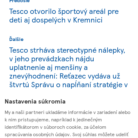
Predošlé
Tesco otvorilo športový areál pre
deti aj dospelých v Kremnici
Ďalšie
Tesco strháva stereotypné nálepky,
v jeho prevádzkach nájdu
uplatnenie aj menšiny a
znevýhodnení: Reťazec vydáva už
štvrtú Správu o napĺňaní stratégie v
oblasti diverzity, rovnosti a inklúzie
Nastavenia súkromia
My a naši partneri ukladáme informácie v zariadení alebo
k nim pristupujeme, napríklad k jedinečným
identifikátorom v súboroch cookie, za účelom
spracúvania osobných údajov. Svoj súhlas môžete udeliť
TESCO STORES SR, a. s.