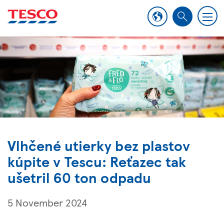
M
S
e
e
n
a
u
r
c
h
Vlhčené utierky bez plastov
kúpite v Tescu: Reťazec tak
ušetril 60 ton odpadu
5 November 2024