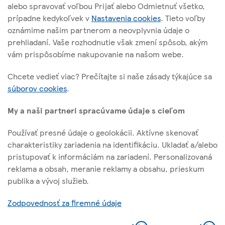
alebo spravovať voľbou Prijať alebo Odmietnuť všetko,
Cesta na Senec 2
prípadne kedykoľvek v
Nastavenia cookies
. Tieto voľby
821 04 Bratislava
oznámime našim partnerom a neovplyvnia údaje o
prehliadaní. Vaše rozhodnutie však zmení spôsob, akým
vám prispôsobíme nakupovanie na našom webe.
O tejto stránke
Chcete vedieť viac? Prečítajte si naše zásady týkajúce sa
súborov cookies
.
Užitočné linky
My a naši partneri spracúvame údaje s cieľom
Používať presné údaje o geolokácii. Aktívne skenovať
charakteristiky zariadenia na identifikáciu. Ukladať a/alebo
Sledujte nás
pristupovať k informáciám na zariadení. Personalizovaná
reklama a obsah, meranie reklamy a obsahu, prieskum
publika a vývoj služieb.
l
f
y
i
a
o
Zodpovednosť za firemné údaje
Identifikačné číslo: 31321828
n
c
u
k
e
t