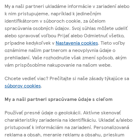
My a naši partneri ukladáme informácie v zariadení alebo
k nim pristupujeme, napríklad k jedinečným
identifikátorom v súboroch cookie, za účelom
spracúvania osobných údajov. Svoj súhlas môžete udeliť
TESCO STORES SR, a. s.
alebo spravovať voľbou Prijať alebo Odmietnuť všetko,
Cesta na Senec 2
prípadne kedykoľvek v
Nastavenia cookies
. Tieto voľby
821 04 Bratislava
oznámime našim partnerom a neovplyvnia údaje o
prehliadaní. Vaše rozhodnutie však zmení spôsob, akým
vám prispôsobíme nakupovanie na našom webe.
O tejto stránke
Chcete vedieť viac? Prečítajte si naše zásady týkajúce sa
súborov cookies
.
Užitočné linky
My a naši partneri spracúvame údaje s cieľom
Používať presné údaje o geolokácii. Aktívne skenovať
charakteristiky zariadenia na identifikáciu. Ukladať a/alebo
Sledujte nás
pristupovať k informáciám na zariadení. Personalizovaná
reklama a obsah, meranie reklamy a obsahu, prieskum