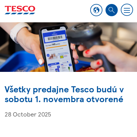
M
S
e
e
n
a
u
r
c
h
Všetky predajne Tesco budú v
sobotu 1. novembra otvorené
28 October 2025